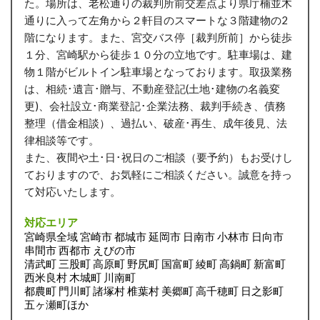
た。場所は、老松通りの裁判所前交差点より県庁楠並木
通りに入って左角から２軒目のスマートな３階建物の2
階になります。また、宮交バス停［裁判所前］から徒歩
１分、宮崎駅から徒歩１０分の立地です。駐車場は、建
物１階がビルトイン駐車場となっております。取扱業務
は、相続･遺言･贈与、不動産登記(土地･建物の名義変
更)、会社設立･商業登記･企業法務、裁判手続き、債務
整理（借金相談）、過払い、破産･再生、成年後見、法
律相談等です。
また、夜間や土･日･祝日のご相談（要予約）もお受けし
ておりますので、お気軽にご相談ください。誠意を持っ
て対応いたします。
対応エリア
宮崎県全域 宮崎市 都城市 延岡市 日南市 小林市 日向市
串間市 西都市 えびの市
清武町 三股町 高原町 野尻町 国富町 綾町 高鍋町 新富町
西米良村 木城町 川南町
都農町 門川町 諸塚村 椎葉村 美郷町 高千穂町 日之影町
五ヶ瀬町ほか