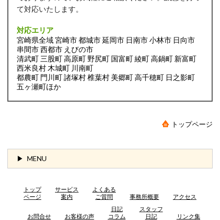
て対応いたします。
対応エリア
宮崎県全域 宮崎市 都城市 延岡市 日南市 小林市 日向市
串間市 西都市 えびの市
清武町 三股町 高原町 野尻町 国富町 綾町 高鍋町 新富町
西米良村 木城町 川南町
都農町 門川町 諸塚村 椎葉村 美郷町 高千穂町 日之影町
五ヶ瀬町ほか
トップページ
MENU
トップ
サービス
よくある
ページ
案内
ご質問
事務所概要
アクセス
日記
スタッフ
お問合せ
お客様の声
コラム
日記
リンク集