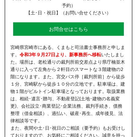
予約）
【土･日・祝日】（お問い合せください）
お問合せはこちら
宮崎県宮崎市にある、くまもと司法書士事務所と申しま
す。
令和3年９月27日より、新事務所へ移転
いたしまし
た。場所は、老松通りの裁判所前交差点より県庁楠並木
通りに入って左角から２軒目のスマートな３階建物の2
階になります。また、宮交バス停［裁判所前］から徒歩
１分、宮崎駅から徒歩１０分の立地です。駐車場は、建
物１階がビルトイン駐車場となっております。取扱業務
は、相続･遺言･贈与、不動産登記(土地･建物の名義変
更)、会社設立･商業登記･企業法務、裁判手続き、債務
整理（借金相談）、過払い、破産･再生、成年後見、法
律相談等です。
また、夜間や土･日･祝日のご相談（要予約）もお受けし
ておりますので、お気軽にご相談ください。誠意を持っ