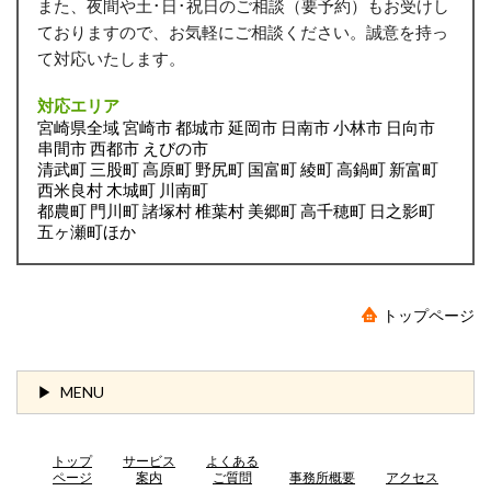
また、夜間や土･日･祝日のご相談（要予約）もお受けし
ておりますので、お気軽にご相談ください。誠意を持っ
て対応いたします。
対応エリア
宮崎県全域 宮崎市 都城市 延岡市 日南市 小林市 日向市
串間市 西都市 えびの市
清武町 三股町 高原町 野尻町 国富町 綾町 高鍋町 新富町
西米良村 木城町 川南町
都農町 門川町 諸塚村 椎葉村 美郷町 高千穂町 日之影町
五ヶ瀬町ほか
トップページ
MENU
トップ
サービス
よくある
ページ
案内
ご質問
事務所概要
アクセス