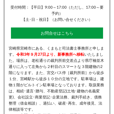
受付時間：【平日】9:00～17:00（ただし、17:00～要
予約）
【土･日・祝日】（お問い合せください）
お問合せはこちら
宮崎県宮崎市にある、くまもと司法書士事務所と申しま
す。
令和3年９月27日より、新事務所へ移転
いたしまし
た。場所は、老松通りの裁判所前交差点より県庁楠並木
通りに入って左角から２軒目のスマートな３階建物の2
階になります。また、宮交バス停［裁判所前］から徒歩
１分、宮崎駅から徒歩１０分の立地です。駐車場は、建
物１階がビルトイン駐車場となっております。取扱業務
は、相続･遺言･贈与、不動産登記(土地･建物の名義変
更)、会社設立･商業登記･企業法務、裁判手続き、債務
整理（借金相談）、過払い、破産･再生、成年後見、法
律相談等です。