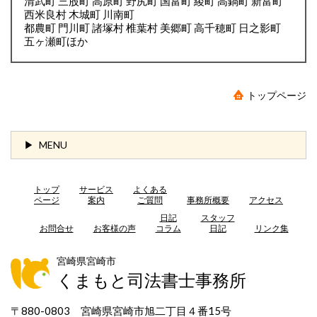
清武町 三股町 高原町 野尻町 国富町 綾町 高鍋町 新富町
西米良村 木城町 川南町
都農町 門川町 諸塚村 椎葉村 美郷町 高千穂町 日之影町
五ヶ瀬町ほか
トップページ
MENU
トップ
サービス
よくある
ページ
案内
ご質問
事務所概要
アクセス
日記
スタッフ
お問合せ
お客様の声
コラム
日記
リンク集
宮崎県宮崎市
くまもと司法書士事務所
〒880-0803 宮崎県宮崎市旭二丁目４番15号